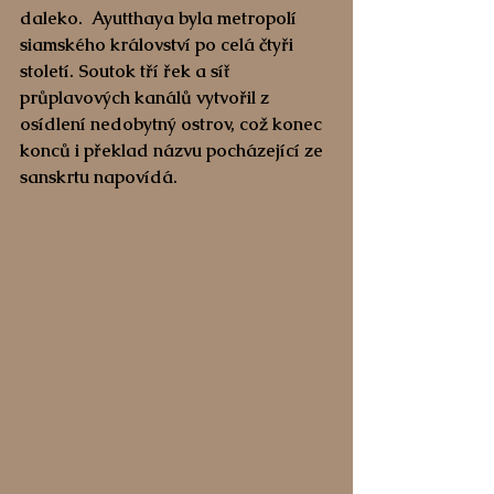
daleko.  Ayutthaya byla metropolí 
siamského království po celá čtyři 
století. Soutok tří řek a síť 
průplavových kanálů vytvořil z 
osídlení nedobytný ostrov, což konec 
konců i překlad názvu pocházející ze 
sanskrtu napovídá.