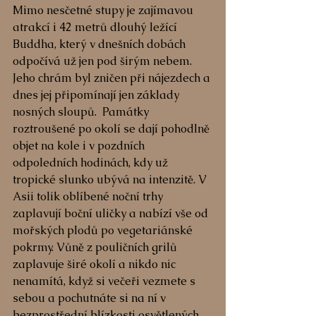
Mimo nesčetné stupy je zajímavou 
atrakcí i 42 metrů dlouhý ležící 
Buddha, který v dnešních dobách 
odpočívá už jen pod širým nebem. 
Jeho chrám byl zničen při nájezdech a 
dnes jej připomínají jen základy 
nosných sloupů.  Památky 
roztroušené po okolí se dají pohodlně 
objet na kole i v pozdních 
odpoledních hodinách, kdy už 
tropické slunko ubývá na intenzitě. V 
Asii tolik oblíbené noční trhy 
zaplavují boční uličky a nabízí vše od 
mořských plodů po vegetariánské 
pokrmy. Vůně z pouličních grilů 
zaplavuje širé okolí a nikdo nic 
nenamítá, když si večeři vezmete s 
sebou a pochutnáte si na ní v 
bezprostřední blízkosti osvětlených 