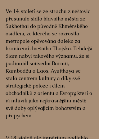
Ve 14. století se ze strachu z neštovic 
přesunulo sídlo hlavního města ze 
Sukhothai do původně Khmérského 
osídlení, ze kterého se rozrostla 
metropole opěvována daleko za 
hranicemi dnešního Thajska. Tehdejší 
Siam nabyl takového významu, že si 
podmanil sousední Barmu, 
Kambodžu a Laos. Ayutthaya se 
stala centrem kultury a díky své 
strategické poloze i cílem 
obchodníků z orientu a Evropy, kteří o 
ní mluvili jako nejkrásnějším městě 
své doby oplývajícím bohatstvím a 
přepychem.
V 18. století ale impérium podlehlo 