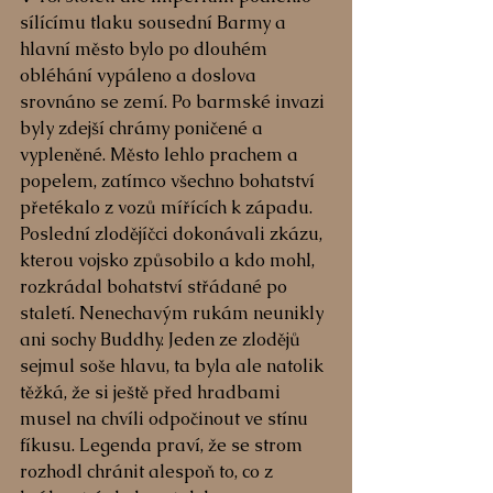
sílícímu tlaku sousední Barmy a 
hlavní město bylo po dlouhém 
obléhání vypáleno a doslova 
srovnáno se zemí. Po barmské invazi 
byly zdejší chrámy poničené a 
vypleněné. Město lehlo prachem a 
popelem, zatímco všechno bohatství 
přetékalo z vozů mířících k západu. 
Poslední zlodějíčci dokonávali zkázu, 
kterou vojsko způsobilo a kdo mohl, 
rozkrádal bohatství střádané po 
staletí. Nenechavým rukám neunikly 
ani sochy Buddhy. Jeden ze zlodějů 
sejmul soše hlavu, ta byla ale natolik 
těžká, že si ještě před hradbami 
musel na chvíli odpočinout ve stínu 
fíkusu. Legenda praví, že se strom 
rozhodl chránit alespoň to, co z 