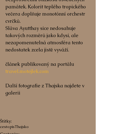
památek. Kolorit teplého tropického 
večera doplňuje monotónní orchestr 
cvrčků.
Sláva Ayutthay sice nedosahuje 
takových rozměrů jako kdysi, ale 
nezapomenutelná atmosféra tento 
nedostatek zcela jistě vyváží.
článek publikovaný na portálu 
travel.motejlek.com
Další fotografie z Thajska najdete v 
galerii
Štítky:
cestopis
Thajsko