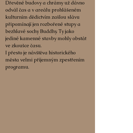
Dřevěné budovy a chrámy už dávno 
odvál čas a v areálu prohlášeném 
kulturním dědictvím zašlou slávu 
připomínají jen rozbořené stupy a 
bezhlavé sochy Buddhy. Ty jako 
jediné kamenné stavby mohly obstát 
ve zkoušce času.
I přesto je návštěva historického 
města velmi příjemným zpestřením 
programu. 