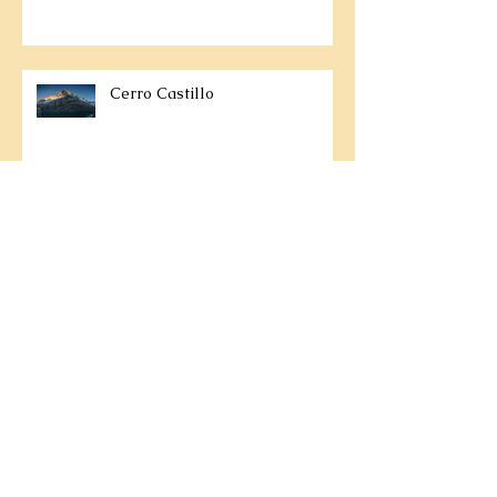
Cerro Castillo
Severní Laos
Ranní rituál obdarování
Nejlepší kulturní zážitky