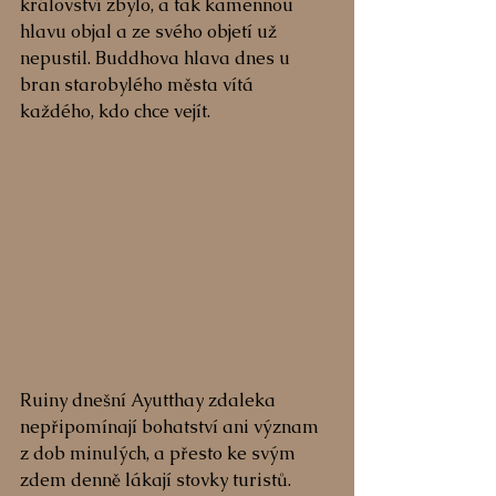
království zbylo, a tak kamennou 
hlavu objal a ze svého objetí už 
nepustil. Buddhova hlava dnes u 
bran starobylého města vítá 
každého, kdo chce vejít.
Ruiny dnešní Ayutthay zdaleka 
nepřipomínají bohatství ani význam 
z dob minulých, a přesto ke svým 
zdem denně lákají stovky turistů. 