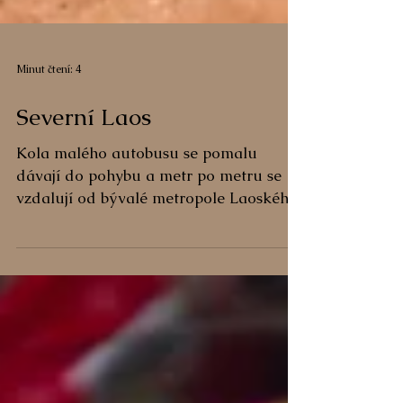
Minut čtení: 4
Severní Laos
Kola malého autobusu se pomalu
dávají do pohybu a metr po metru se
vzdalují od bývalé metropole Laoského
království. V dálce jsou ještě...