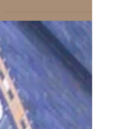
Luang Prabang, město chrámů a jedno z
nejkouzelnějších destinací jihovýchodní
Asie má snad každou denní dobu jinou
tvář. Zatímco...