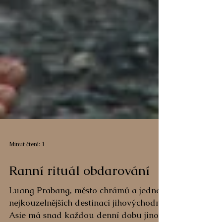
Minut čtení: 1
Ranní rituál obdarování