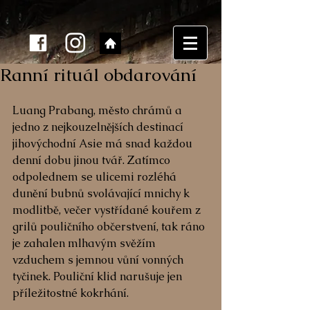
Ranní rituál obdarování
Luang Prabang, město chrámů a 
jedno z nejkouzelnějších destinací 
jihovýchodní Asie má snad každou 
denní dobu jinou tvář. Zatímco 
odpolednem se ulicemi rozléhá 
dunění bubnů svolávající mnichy k 
modlitbě, večer vystřídané kouřem z 
grilů pouličního občerstvení, tak ráno 
je zahalen mlhavým svěžím 
vzduchem s jemnou vůní vonných 
tyčinek. Pouliční klid narušuje jen 
příležitostné kokrhání. 