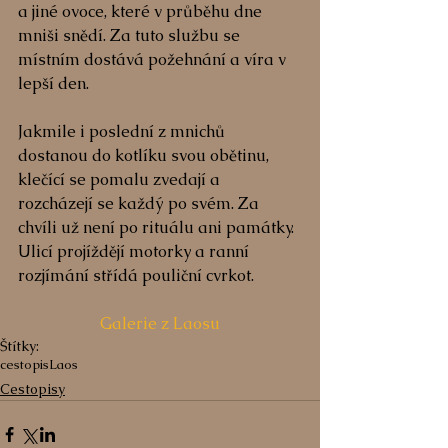
a jiné ovoce, které v průběhu dne 
mniši snědí. Za tuto službu se 
místním dostává požehnání a víra v 
lepší den.
Jakmile i poslední z mnichů 
dostanou do kotlíku svou obětinu, 
klečící se pomalu zvedají a 
rozcházejí se každý po svém. Za 
chvíli už není po rituálu ani památky. 
Ulicí projíždějí motorky a ranní 
rozjímání střídá pouliční cvrkot.
Galerie z Laosu
Štítky:
cestopis
Laos
Cestopisy