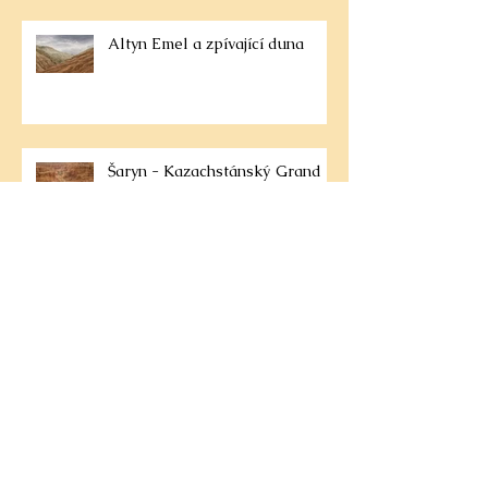
Altyn Emel a zpívající duna
Šaryn - Kazachstánský Grand
Canyon
Trek na svazích Tian Shanu k
jezeru Ala Kol
Torres del Paine III.: K věžím