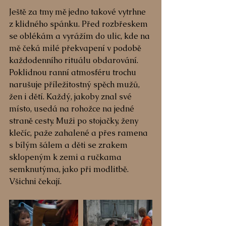
Ještě za tmy mě jedno takové vytrhne 
z klidného spánku. Před rozbřeskem 
se oblékám a vyrážím do ulic, kde na 
mě čeká milé překvapení v podobě 
každodenního rituálu obdarování. 
Poklidnou ranní atmosféru trochu 
narušuje příležitostný spěch mužů, 
žen i dětí. Každý, jakoby znal své 
místo, usedá na rohožce na jedné 
straně cesty. Muži po stojačky, ženy 
klečíc, paže zahalené a přes ramena 
s bílým šálem a děti se zrakem 
sklopeným k zemi a ručkama 
semknutýma, jako při modlitbě. 
Všichni čekají.