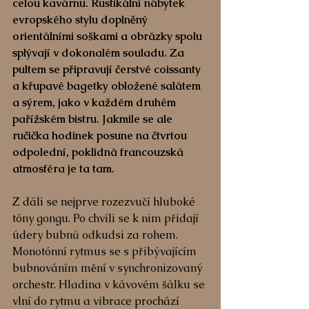
celou kavárnu. Rustikální nábytek 
evropského stylu doplněný 
orientálními soškami a obrázky spolu 
splývají v dokonalém souladu. Za 
pultem se připravují čerstvé coissanty 
a křupavé bagetky obložené salátem 
a sýrem, jako v každém druhém 
pařížském bistru. Jakmile se ale 
ručička hodinek posune na čtvrtou 
odpolední, poklidná francouzská 
atmosféra je ta tam. 
Z dáli se nejprve rozezvučí hluboké 
tóny gongu. Po chvíli se k nim přidají 
údery bubnů odkudsi za rohem. 
Monotónní rytmus se s přibývajícím 
bubnováním mění v synchronizovaný 
orchestr. Hladina v kávovém šálku se 
vlní do rytmu a vibrace prochází 