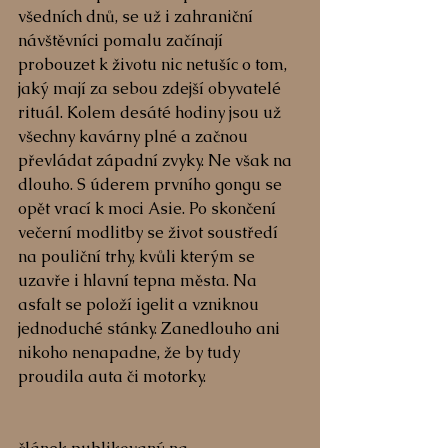
všedních dnů, se už i zahraniční 
návštěvníci pomalu začínají 
probouzet k životu nic netušíc o tom, 
jaký mají za sebou zdejší obyvatelé 
rituál. Kolem desáté hodiny jsou už 
všechny kavárny plné a začnou 
převládat západní zvyky. Ne však na 
dlouho. S úderem prvního gongu se 
opět vrací k moci Asie. Po skončení 
večerní modlitby se život soustředí 
na pouliční trhy, kvůli kterým se 
uzavře i hlavní tepna města. Na 
asfalt se položí igelit a vzniknou 
jednoduché stánky. Zanedlouho ani 
nikoho nenapadne, že by tudy 
proudila auta či motorky.