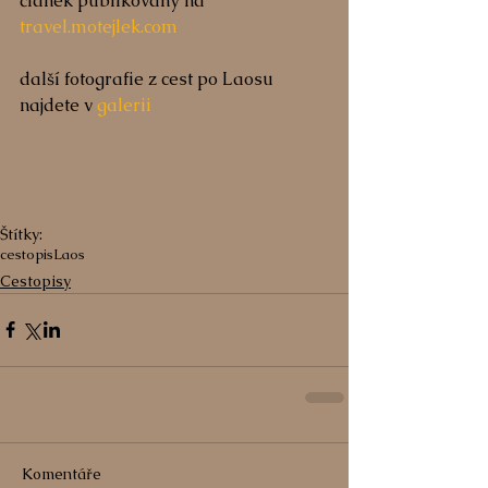
článek publikovaný na 
travel.motejlek.com
další fotografie z cest po Laosu 
najdete v 
galerii
Štítky:
cestopis
Laos
Cestopisy
Komentáře