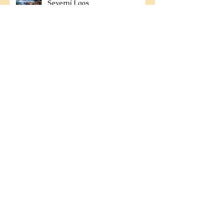
Severní Laos
Ranní rituál obdarování
Nejlepší kulturní zážitky
Altyn Emel a zpívající duna