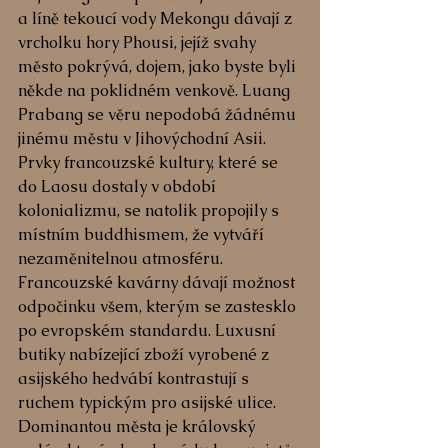
a líně tekoucí vody Mekongu dávají z 
vrcholku hory Phousi, jejíž svahy 
město pokrývá, dojem, jako byste byli 
někde na poklidném venkově. Luang 
Prabang se věru nepodobá žádnému 
jinému městu v Jihovýchodní Asii. 
Prvky francouzské kultury, které se 
do Laosu dostaly v období 
kolonializmu, se natolik propojily s 
místním buddhismem, že vytváří 
nezaměnitelnou atmosféru. 
Francouzské kavárny dávají možnost 
odpočinku všem, kterým se zastesklo 
po evropském standardu. Luxusní 
butiky nabízející zboží vyrobené z 
asijského hedvábí kontrastují s 
ruchem typickým pro asijské ulice. 
Dominantou města je královský 