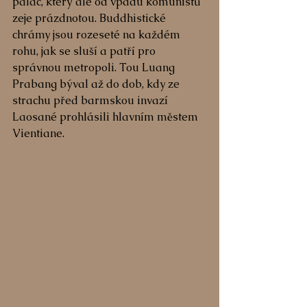
palác, který ale od vpádu komunistů 
zeje prázdnotou. Buddhistické 
chrámy jsou rozeseté na každém 
rohu, jak se sluší a patří pro 
správnou metropoli. Tou Luang 
Prabang býval až do dob, kdy ze 
strachu před barmskou invazí 
Laosané prohlásili hlavním městem 
Vientiane.