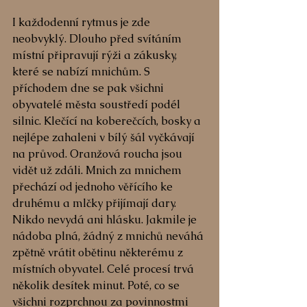
I každodenní rytmus je zde 
neobvyklý. Dlouho před svítáním 
místní připravují rýži a zákusky, 
které se nabízí mnichům. S 
příchodem dne se pak všichni 
obyvatelé města soustředí podél 
silnic. Klečící na koberečcích, bosky a 
nejlépe zahaleni v bílý šál vyčkávají 
na průvod. Oranžová roucha jsou 
vidět už zdáli. Mnich za mnichem 
přechází od jednoho věřícího ke 
druhému a mlčky přijímají dary. 
Nikdo nevydá ani hlásku. Jakmile je 
nádoba plná, žádný z mnichů neváhá 
zpětně vrátit obětinu některému z 
místních obyvatel. Celé procesí trvá 
několik desítek minut. Poté, co se 
všichni rozprchnou za povinnostmi 