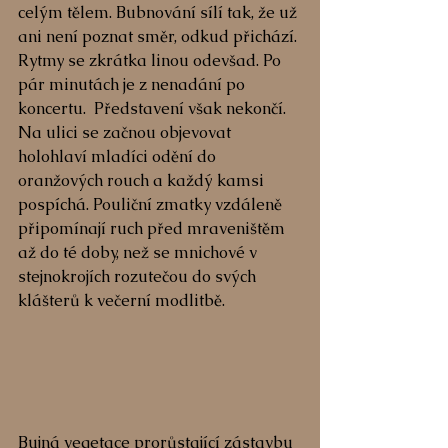
celým tělem. Bubnování sílí tak, že už 
ani není poznat směr, odkud přichází. 
Rytmy se zkrátka linou odevšad. Po 
pár minutách je z nenadání po 
koncertu.  Představení však nekončí. 
Na ulici se začnou objevovat 
holohlaví mladíci odění do 
oranžových rouch a každý kamsi 
pospíchá. Pouliční zmatky vzdáleně 
připomínají ruch před mraveništěm 
až do té doby, než se mnichové v 
stejnokrojích rozutečou do svých 
klášterů k večerní modlitbě.
Bujná vegetace prorůstající zástavbu 