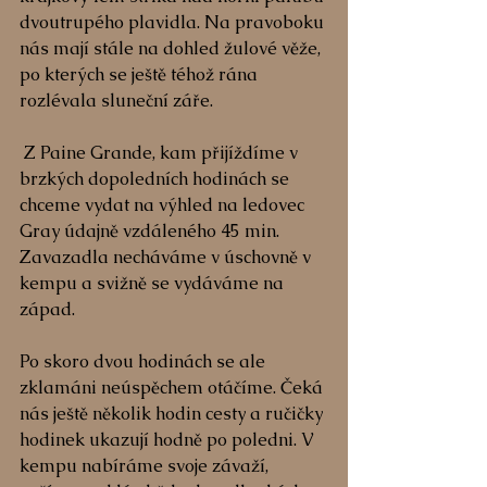
dvoutrupého plavidla. Na pravoboku 
nás mají stále na dohled žulové věže, 
po kterých se ještě téhož rána 
rozlévala sluneční záře.
 Z Paine Grande, kam přijíždíme v 
brzkých dopoledních hodinách se 
chceme vydat na výhled na ledovec 
Gray údajně vzdáleného 45 min. 
Zavazadla necháváme v úschovně v 
kempu a svižně se vydáváme na 
západ.
Po skoro dvou hodinách se ale 
zklamáni neúspěchem otáčíme. Čeká 
nás ještě několik hodin cesty a ručičky 
hodinek ukazují hodně po poledni. V 
kempu nabíráme svoje závaží, 