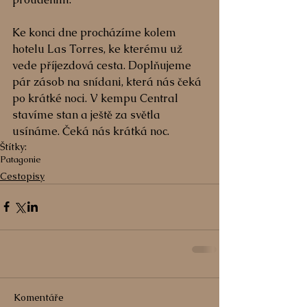
Ke konci dne procházíme kolem 
hotelu Las Torres, ke kterému už 
vede příjezdová cesta. Doplňujeme 
pár zásob na snídani, která nás čeká 
po krátké noci. V kempu Central 
stavíme stan a ještě za světla 
usínáme. Čeká nás krátká noc.
Štítky:
Patagonie
Cestopisy
Komentáře