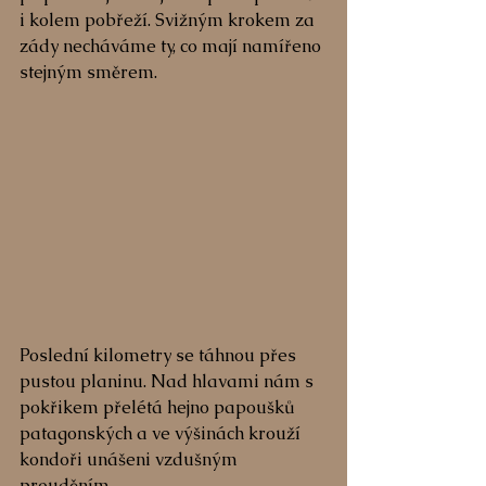
i kolem pobřeží. Svižným krokem za 
zády necháváme ty, co mají namířeno 
stejným směrem.
Poslední kilometry se táhnou přes 
pustou planinu. Nad hlavami nám s 
pokřikem přelétá hejno papoušků 
patagonských a ve výšinách krouží 
kondoři unášeni vzdušným 
prouděním.