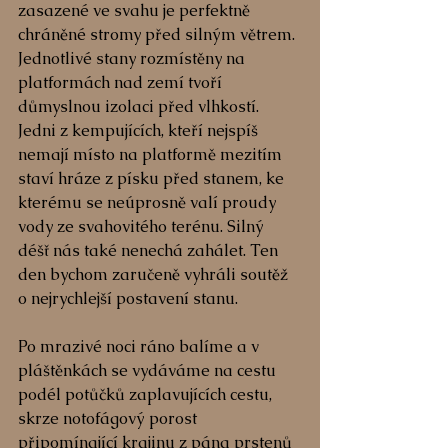
zasazené ve svahu je perfektně 
chráněné stromy před silným větrem. 
Jednotlivé stany rozmístěny na 
platformách nad zemí tvoří 
důmyslnou izolaci před vlhkostí. 
Jedni z kempujících, kteří nejspíš 
nemají místo na platformě mezitím 
staví hráze z písku před stanem, ke 
kterému se neúprosně valí proudy 
vody ze svahovitého terénu. Silný 
déšť nás také nenechá zahálet. Ten 
den bychom zaručeně vyhráli soutěž 
o nejrychlejší postavení stanu.
Po mrazivé noci ráno balíme a v 
pláštěnkách se vydáváme na cestu 
podél potůčků zaplavujících cestu, 
skrze notofágový porost 
připomínající krajinu z pána prstenů 