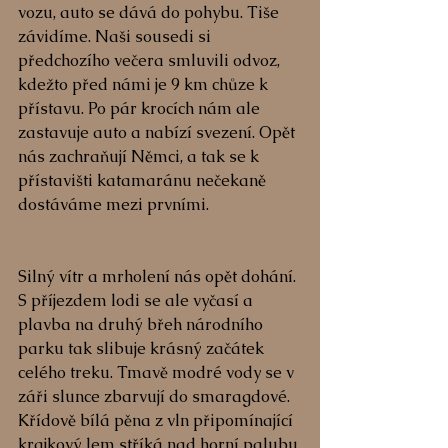
vozu, auto se dává do pohybu. Tiše 
závidíme. Naši sousedi si 
předchozího večera smluvili odvoz, 
kdežto před námi je 9 km chůze k 
přístavu. Po pár krocích nám ale 
zastavuje auto a nabízí svezení. Opět 
nás zachraňují Němci, a tak se k 
přístavišti katamaránu nečekaně 
dostáváme mezi prvními.
Silný vítr a mrholení nás opět dohání. 
S příjezdem lodi se ale vyčasí a 
plavba na druhý břeh národního 
parku tak slibuje krásný začátek 
celého treku. Tmavě modré vody se v 
záři slunce zbarvují do smaragdové.  
Křídově bílá pěna z vln připomínající 
krajkový lem stříká nad horní palubu 