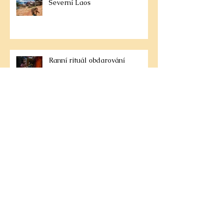
Severní Laos
Ranní rituál obdarování
Nejlepší kulturní zážitky
Altyn Emel a zpívající duna