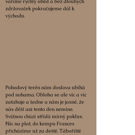
vaříme rychlý oběd a bez dlouhých 
zdržovaček pokračujeme dál k 
východu.
Pohodový terén nám doslova ubíhá 
pod nohama. Obloha se ale víc a víc 
zatahuje a šedne a nám je jasné, že 
nás déšť ani tento den nemine. 
Svižnou chůzi střídá mírný poklus. 
Nic na plat, do kempu Frances 
přicházíme už za deště. Tábořiště 