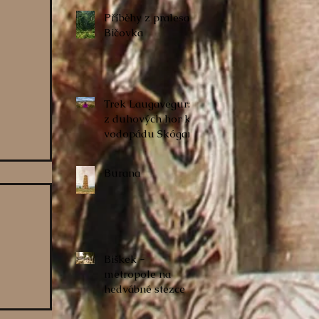
Příběhy z pralesa:
Bičovka
Trek Laugavegur:
z duhových hor k
vodopádu Skógar
Burana
Biškek -
metropole na
hedvábné stezce