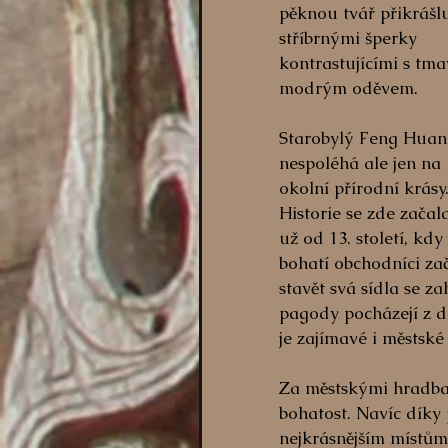
pěknou tvář přikrášlu
stříbrnými šperky 
kontrastujícími s tma
modrým oděvem.
Starobylý Feng Huan
nespoléhá ale jen na 
okolní přírodní krásy.
Historie se zde začala
už od 13. století, kdy 
bohatí obchodníci zač
stavět svá sídla se z
pagody pocházejí z 
je zajímavé i městsk
Za městskými hradbami
bohatost. Navíc díky 
nejkrásnějším místům 