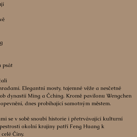
jí 
vě 
g 
 
 psát 
ali 
ahradami. Elegantní mosty, tajemné věže a nesčetné 
dob dynastií Ming a Čching. Kromě pavilonu Wengchen 
é opevnění, dnes probíhající samotným městem.
 se v sobě snoubí historie i přetrvávající kulturní 
pestrosti okolní krajiny patří Feng Huang k 
celé Číny.