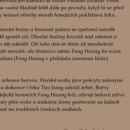
ovala jen klikatící se stuha vodního zrcadla. Fénix 
a vodní hladině letěl dále po proudu, když tu se před 
y šedavé střechy staveb lemujících poklidnou řeku. 
stecké brány a honosné paláce se opeřenci natolik 
mohl spustit oči. Dlouhé hodiny kroužil nad městem a 
 něj nabažit. Od toho dne se fénix už mnohokrát 
 opět narodit, ale fénixovo město Feng Huang ho svým 
dnes (Feng Huang v překladu znamená fénix).
án zelenou barvou. Horské svahy jsou pokryty zelenými 
ná a dokonce i řeka Tuo Jiang odráží zeleň. Barvy 
jejíchž hranicích Feng Huang leží, oživují šedavé zdivo 
sty přes vodu a unikátní domy postavené na kůlech 
ané na tradičních čínských malbách.  