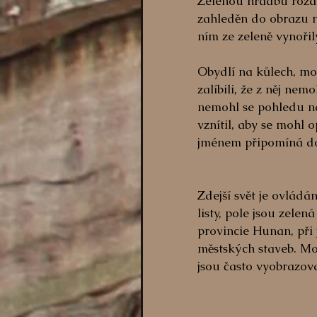
Zelenou hradbu rozděl
zahleděn do obrazu n
ním ze zeleně vynořil
Obydlí na kůlech, mo
zalíbili, že z něj ne
nemohl se pohledu na
vznítil, aby se mohl
jménem připomíná do
Zdejší svět je ovlád
listy, pole jsou zele
provincie Hunan, při 
městských staveb. Mo
jsou často vyobrazov