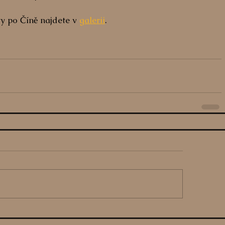
ty po Číně najdete v 
galerii
.