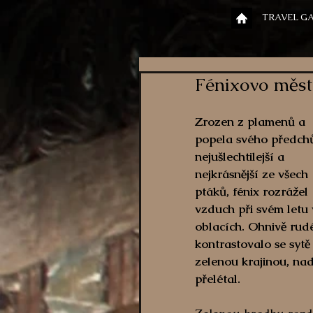
TRAVEL G
Fénixovo měst
Zrozen z plamenů a 
popela svého předchů
nejušlechtilejší a 
nejkrásnější ze všech 
ptáků, fénix rozrážel 
vzduch při svém letu 
oblacích. Ohnivě rudé
kontrastovalo se sytě
zelenou krajinou, nad
přelétal. 