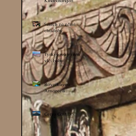
Kinabatangan
Smích za zdmi
chudoby
Tyrkysová jezera a
vlčí boby
Rovníkovou
Amazonií
Cerro Castillo