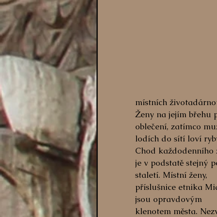
místních životadárno
Ženy na jejím břehu 
oblečení, zatímco mu
lodích do sítí loví ryby
Chod každodenního ž
je v podstatě stejný p
staletí. Místní ženy, 
příslušnice etnika Mi
jsou opravdovým 
klenotem města. Nezv