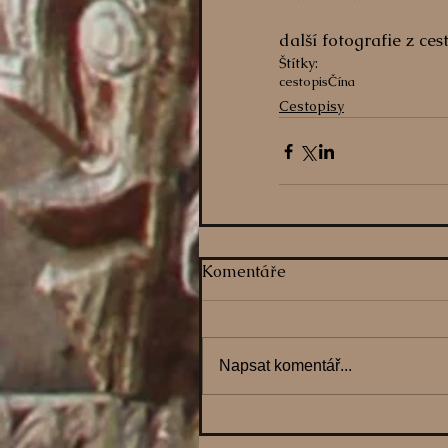
další fotografie z ces
Štítky:
cestopis
Čína
Cestopisy
Komentáře
Napsat komentář...