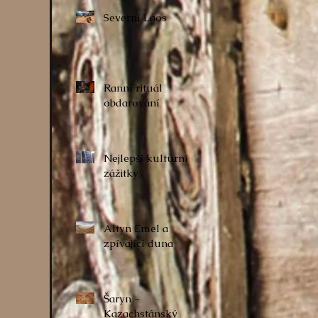
Severní Laos
Ranní rituál
obdarování
Nejlepší kulturní
zážitky
Altyn Emel a
zpívající duna
Šaryn -
Kazachstánský