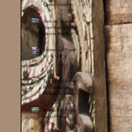
Grand Canyon
Trek na svazích
Tian Shanu k
jezeru Ala Kol
Torres del Paine
III.: K věžím
Torres del Paine
II.: Přes Lago
Pehoe do Paine
Grande a dál
Torres del Paine: I.
Lago Pehoe