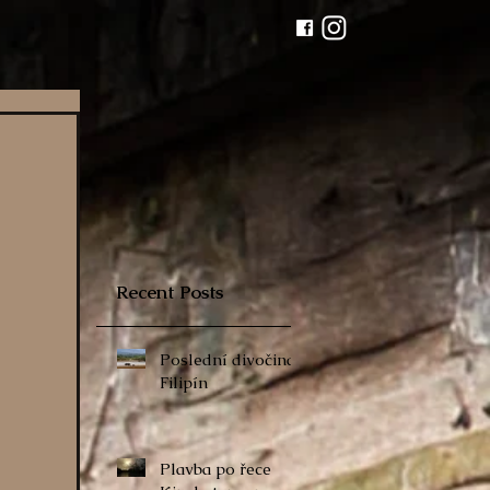
Recent Posts
Poslední divočina
Filipín
Plavba po řece