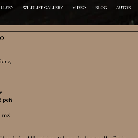
ALLERY
WILDLIFE GALLERY
VIDEO
BLOG
AUTOR
o
dce, 
v 
 peří 
 
 níž 