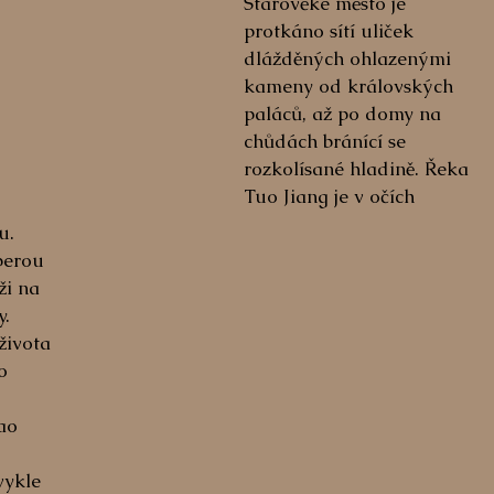
Starověké město je 
protkáno sítí uliček 
dlážděných ohlazenými 
kameny od královských 
paláců, až po domy na 
chůdách bránící se 
rozkolísané hladině. Řeka 
Tuo Jiang je v očích 
u. 
perou 
ži na 
. 
ivota 
o 
ao 
ykle 