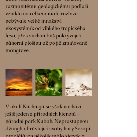
rozmanitému geologickému podloží 
vzniklo na celkem malé rozloze 
nebývale velké množství 
ekosystémů: od vlhkého tropického 
lesa, přes suchou buš pokrývající 
náhorní plošinu až po již zmiňované 
mangrove. 
V okolí Kuchingu se však nachází 
ještě jeden z přírodních klenotů – 
národní park Kubah. Neprostupnou 
džunglí obrůstající svahy hory Serapi 
proplétá jen několik málo stezek, z 