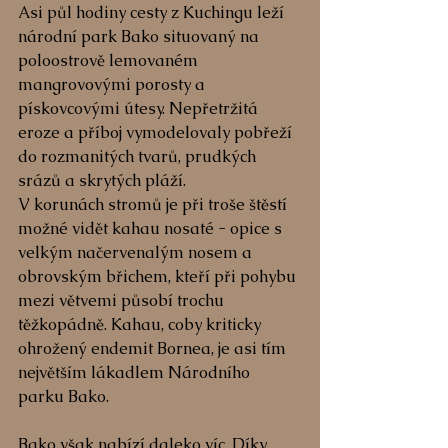
Asi půl hodiny cesty z Kuchingu leží 
národní park Bako situovaný na 
poloostrově lemovaném 
mangrovovými porosty a 
pískovcovými útesy. Nepřetržitá 
eroze a příboj vymodelovaly pobřeží 
do rozmanitých tvarů, prudkých 
srázů a skrytých pláží.
V korunách stromů je při troše štěstí 
možné vidět kahau nosaté - opice s 
velkým načervenalým nosem a 
obrovským břichem, kteří při pohybu 
mezi větvemi působí trochu 
těžkopádně. Kahau, coby kriticky 
ohrožený endemit Bornea, je asi tím 
největším lákadlem Národního 
parku Bako.
Bako však nabízí daleko víc. Díky 