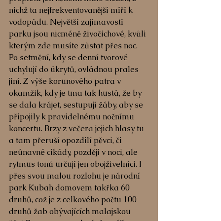
nichž ta nejfrekventovanější míří k 
vodopádu. Největší zajímavostí 
parku jsou nicméně živočichové, kvůli 
kterým zde musíte zůstat přes noc. 
Po setmění, kdy se denní tvorové 
uchylují do úkrytů, ovládnou prales 
jiní. Z výše korunového patra v 
okamžik, kdy je tma tak hustá, že by 
se dala krájet, sestupují žáby, aby se 
připojily k pravidelnému nočnímu 
koncertu. Brzy z večera jejich hlasy tu 
a tam přeruší opozdilí pěvci, či 
neúnavné cikády, později v noci, ale 
rytmus tonů určují jen obojživelníci. I 
přes svou malou rozlohu je národní 
park Kubah domovem takřka 60 
druhů, což je z celkového počtu 100 
druhů žab obývajících malajskou 