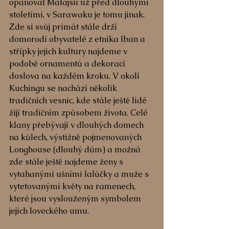
opanoval Malajsii už před dlouhými 
stoletími, v Sarawaku je tomu jinak. 
Zde si svůj primát stále drží 
domorodí obyvatelé z etnika Iban a 
střípky jejich kultury najdeme v 
podobě ornamentů a dekorací 
doslova na každém kroku. V okolí 
Kuchingu se nachází několik 
tradičních vesnic, kde stále ještě lidé 
žijí tradičním způsobem života. Celé 
klany přebývají v dlouhých domech 
na kůlech, výstižně pojmenovaných 
Longhouse (dlouhý dům) a možná 
zde stále ještě najdeme ženy s 
vytahanými ušními lalůčky a muže s 
vytetovanými květy na ramenech, 
které jsou vyslouženým symbolem 
jejich loveckého umu.