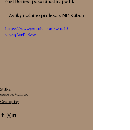
část Bornea pozoruhodný podíl.
Zvuky nočního pralesa z NP Kubah
https://www.youtube.com/watch?
v=yaqAyrE-Kqw
Štítky:
cestopis
Malajsie
Cestopisy